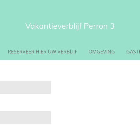
Vakantieverblijf Perron 3
RESERVEER HIER UW VERBLIJF
OMGEVING
GAST