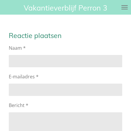
Vakantieverblijf Perron 3
Ga
direct
naar
de
Reactie plaatsen
hoofdinhoud
Naam *
E-mailadres *
Bericht *